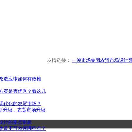
友情链接：
一鸿市场集团
农贸市场设计
改造应该如何有效推
杭州一鸿市场研究咨询有
方案是否优秀？看这几
现代化的农贸市场？
Hangzhou Yihong Market Research Consul
创新升级，农贸市场升级
设计的要点剖析
改造不可忽视哪些点？