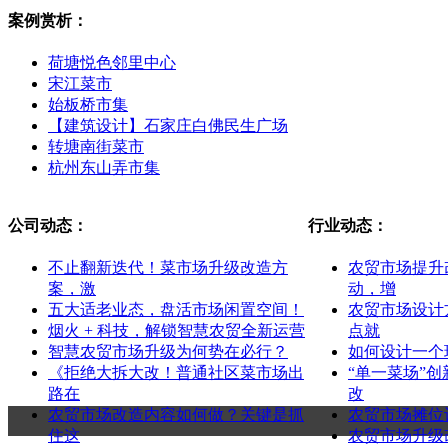
案例赏析：
荷塘悦色邻里中心
宋江菜市
始板桥市集
【建筑设计】石家庄白佛民生广场
转塘南街菜市
杭州东山弄市集
公司动态：
行业动态：
不止翻新迭代！菜市场升级改造方
农贸市场提升
案，激
动，增
五大适老业态，盘活市场闲置空间！
农贸市场设计
烟火 + 科技，解锁智慧农贸全新运营
点就
智慧农贸市场升级为何势在必行？
如何设计一个
《拒绝大拆大改！普通社区菜市场出
“单一菜场”
路在
改
农贸市场改造内容如何做？关键是抓
农贸市场摊位
住这
农贸市场升级