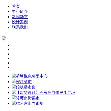
首页
中心简介
新闻动态
设计案例
联系我们
荷塘悦色邻里中心
宋江菜市
始板桥市集
【建筑设计】石家庄白佛民生广场
转塘南街菜市
杭州东山弄市集