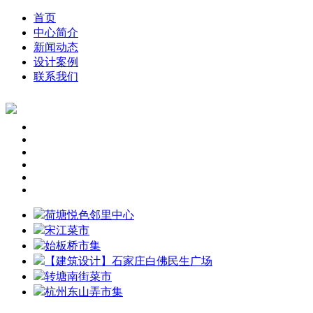
首页
中心简介
新闻动态
设计案例
联系我们
荷塘悦色邻里中心
宋江菜市
始板桥市集
【建筑设计】石家庄白佛民生广场
转塘南街菜市
杭州东山弄市集