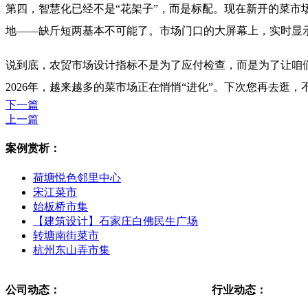
第四，智慧化已经不是“花架子”，而是标配。现在新开的菜
地——缺斤短两基本不可能了。市场门口的大屏幕上，实时显
说到底，农贸市场设计指标不是为了应付检查，而是为了让咱
2026年，越来越多的菜市场正在悄悄“进化”。下次您再去逛
下一篇
上一篇
案例赏析：
荷塘悦色邻里中心
宋江菜市
始板桥市集
【建筑设计】石家庄白佛民生广场
转塘南街菜市
杭州东山弄市集
公司动态：
行业动态：