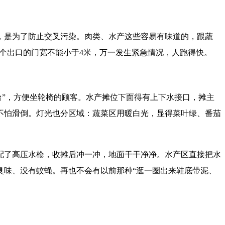
，是为了防止交叉污染。肉类、水产这些容易有味道的，跟蔬
每个出口的门宽不能小于4米，万一发生紧急情况，人跑得快。
台”，方便坐轮椅的顾客。水产摊位下面得有上下水接口，摊主
不怕滑倒。灯光也分区域：蔬菜区用暖白光，显得菜叶绿、番茄
配了高压水枪，收摊后冲一冲，地面干干净净。水产区直接把水
臭味、没有蚊蝇。再也不会有以前那种“逛一圈出来鞋底带泥、