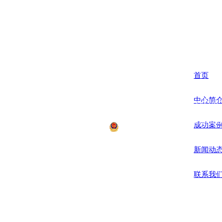
杭州一鸿市场研究咨询有限公司
Hangzhou Yihong Market Research Consulting Co.,Ltd.
首页
中心简
联系方式 CONTACT
电话：0571-566708
地址：杭州市萧山区
成功案
浙公网安备12008700号 Co
新闻动
联系我