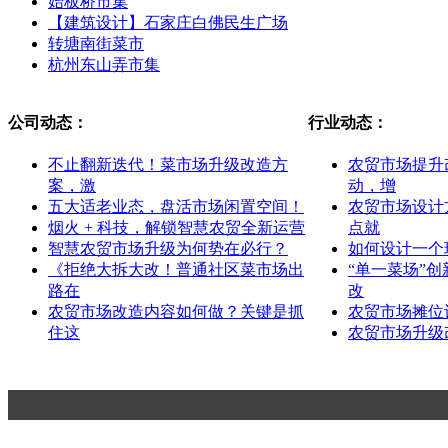
始板桥市集
【建筑设计】石家庄白佛民生广场
转塘南街菜市
杭州东山弄市集
公司动态：
行业动态：
不止翻新迭代！菜市场升级改造方
农贸市场提升
案，激
动，增
五大适老业态，盘活市场闲置空间！
农贸市场设计
烟火 + 科技，解锁智慧农贸全新运营
点就
智慧农贸市场升级为何势在必行？
如何设计一个
《拒绝大拆大改！普通社区菜市场出
“单一菜场”
路在
改
农贸市场改造内容如何做？关键是抓
农贸市场摊位
住这
农贸市场升级