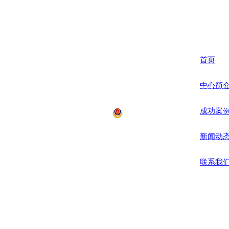
Hangzhou Yihong Market Research Consulting Co.,Ltd.
首页
中心简
联系方式 CONTACT
电话：0571-566708
地址：杭州市萧山区
成功案
浙公网安备12008700号 Co
新闻动
联系我