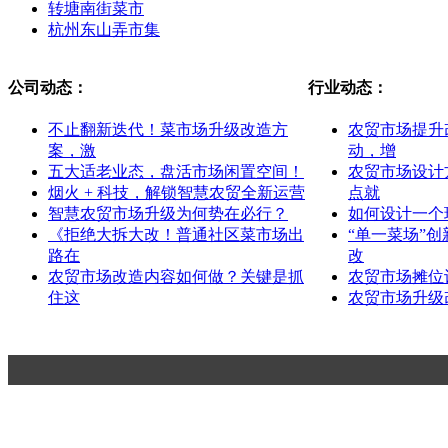
转塘南街菜市
杭州东山弄市集
公司动态：
行业动态：
不止翻新迭代！菜市场升级改造方
农贸市场提升
案，激
动，增
五大适老业态，盘活市场闲置空间！
农贸市场设计
烟火 + 科技，解锁智慧农贸全新运营
点就
智慧农贸市场升级为何势在必行？
如何设计一个
《拒绝大拆大改！普通社区菜市场出
“单一菜场”
路在
改
农贸市场改造内容如何做？关键是抓
农贸市场摊位
住这
农贸市场升级
杭州一鸿市场研究咨询有限公司