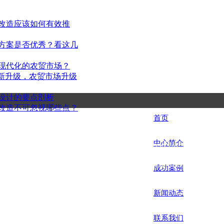
改造应该如何有效推
杭州一鸿市场研究咨询有
方案是否优秀？看这几
现代化的农贸市场？
Hangzhou Yihong Market Research Consul
创新升级，农贸市场升级
设计的要点剖析
改造不可忽视哪些点？
首页
/
 杭州一鸿市场研究咨询有限公司
中心简介
/
联系方式 CONTACT US
电话：0571-56670880 邮箱：cnnm
地址：杭州市萧山区盈丰街道盈丰路
成功案例
/
新闻动态
/
联系我们