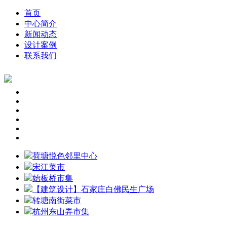
首页
中心简介
新闻动态
设计案例
联系我们
荷塘悦色邻里中心
宋江菜市
始板桥市集
【建筑设计】石家庄白佛民生广场
转塘南街菜市
杭州东山弄市集