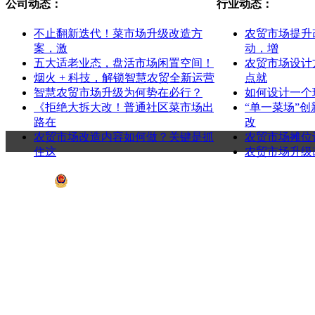
公司动态：
行业动态：
不止翻新迭代！菜市场升级改造方
农贸市场提升
案，激
动，增
五大适老业态，盘活市场闲置空间！
农贸市场设计
烟火 + 科技，解锁智慧农贸全新运营
点就
智慧农贸市场升级为何势在必行？
如何设计一个
《拒绝大拆大改！普通社区菜市场出
“单一菜场”
路在
改
农贸市场改造内容如何做？关键是抓
农贸市场摊位
住这
农贸市场升级
浙公网安备12008700号 Copyright@2020