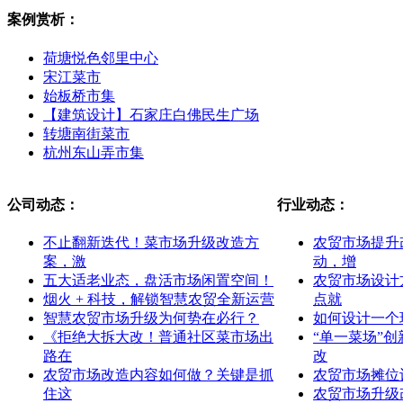
案例赏析：
荷塘悦色邻里中心
宋江菜市
始板桥市集
【建筑设计】石家庄白佛民生广场
转塘南街菜市
杭州东山弄市集
公司动态：
行业动态：
不止翻新迭代！菜市场升级改造方
农贸市场提升
案，激
动，增
五大适老业态，盘活市场闲置空间！
农贸市场设计
烟火 + 科技，解锁智慧农贸全新运营
点就
智慧农贸市场升级为何势在必行？
如何设计一个
《拒绝大拆大改！普通社区菜市场出
“单一菜场”
路在
改
农贸市场改造内容如何做？关键是抓
农贸市场摊位
住这
农贸市场升级