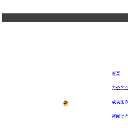
杭州一鸿市场研究咨询有限公司
Hangzhou Yihong Market Research Consulting Co.,Ltd.
首页
中心简
联系方式 CONTACT
电话：0571-566708
地址：杭州市萧山区
成功案
浙公网安备12008700号 Co
新闻动