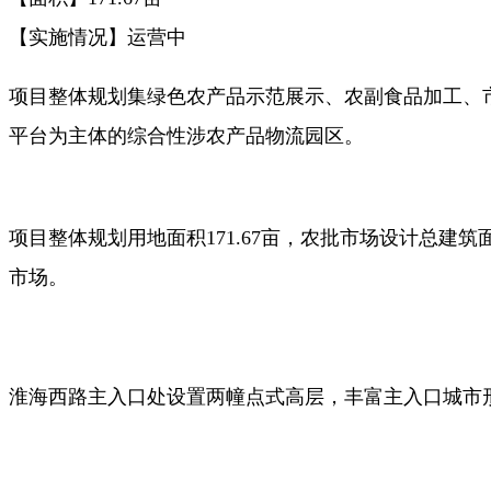
【实施情况】运营中
项目整体规划集绿色农产品示范展示、农副食品加工、
平台为主体的综合性涉农产品物流园区。
项目整体规划用地面积171.67亩，农批市场设计总建
市场。
淮海西路主入口处设置两幢点式高层，丰富主入口城市