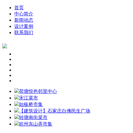
首页
中心简介
新闻动态
设计案例
联系我们
荷塘悦色邻里中心
宋江菜市
始板桥市集
【建筑设计】石家庄白佛民生广场
转塘南街菜市
杭州东山弄市集