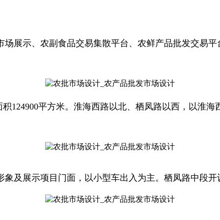
市场展示、农副食品交易集散平台、农鲜产品批发交易平
筑面积124900平方米。淮海西路以北、栖凤路以西，以
形象及展示项目门面，以小型车出入为主。栖凤路中段开