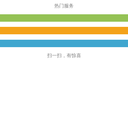
热门服务
扫一扫，有惊喜